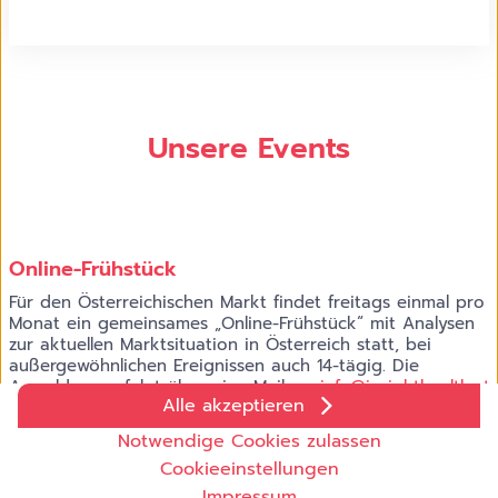
Unsere Events
Online-Frühstück
Für den Österreichischen Markt findet freitags einmal pro
Monat ein gemeinsames „Online-Frühstück“ mit Analysen
zur aktuellen Marktsituation in Österreich statt, bei
außergewöhnlichen Ereignissen auch 14-tägig. Die
Anmeldung erfolgt über eine Mail an:
info@insighthealth.at
Alle akzeptieren
Die nächsten Termine:
Cookie-Einstellungen
Notwendige Cookies zulassen
07. August: Rare Disease
Wir setzen auf unserer Website Cookies und andere
11. September: Antiinfektiva, Impfstoffe
Cookieeinstellungen
Technologien ein. Einige von ihnen sind notwendig, während
09. Oktober: Präsenzveranstaltung
Impressum