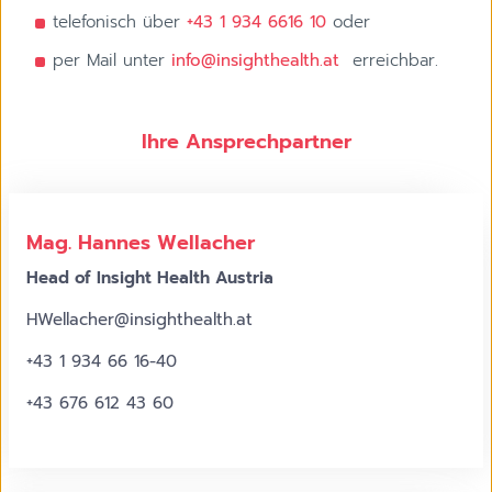
telefonisch über
+43 1 934 6616 10
oder
per Mail unter
info@insighthealth.at
erreichbar.
©
Katharina
Ihre Ansprechpartner
Schiffl
Mag. Hannes Wellacher
Head of Insight Health Austria
HWellacher@insighthealth.at
+43 1 934 66 16-40
+43 676 612 43 60
©
Katharina
Schiffl