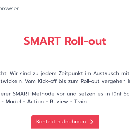
browser
SMART Roll-out
acht: Wir sind zu jedem Zeitpunkt im Austausch mi
twickeln. Vom Kick-off bis zum Roll-out vergehen i
serer SMART-Methode vor und setzen es in fünf Sch
 -
M
odel -
A
ction -
R
eview -
T
rain.
Kontakt aufnehmen