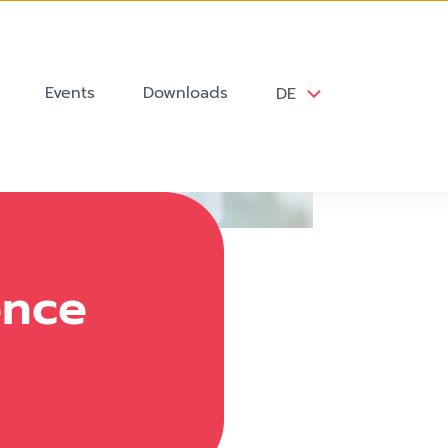
Events
Downloads
DE
88512976.jpeg Business Intelligence
ence