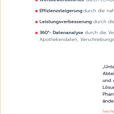
Effizienzsteigerung
durch die na
Leistungsverbesserung
durch di
360°- Datenanalyse
durch die Ve
Apothekendaten, Verschreibungsst
„Unt
Abte
und 
Lösu
Phar
ände
Sascha