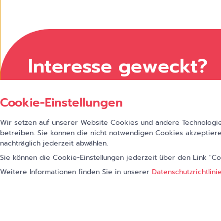
Interesse geweckt?
Verschaffen Sie sich selbst einen Überblick
Cookie-Einstellungen
und lesen Sie unsere Case Study "Dashboa
Insight Health für Roche Diabetes Care De
Wir setzen auf unserer Website Cookies und andere Technologien
betreiben. Sie können die nicht notwendigen Cookies akzeptiere
Schauen Sie auch bei unseren zahlreichen
nachträglich jederzeit abwählen.
im Bereich Business Intelligence und Dashb
Sie können die Cookie-Einstellungen jederzeit über den Link "C
✔ Patient Insights Analytics
Weitere Informationen finden Sie in unserer
Datenschutzrichtlini
NG
✔ Galaxy
✔ Patentdatenbank für Pharmawirkstoffe