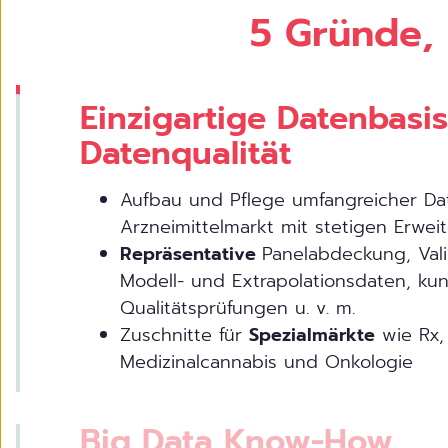
5 Gründe, 
Einzigartige Datenbasi
Datenqualität
Aufbau und Pflege umfangreicher D
Arzneimittelmarkt mit stetigen Erwe
Repräsentative
Panelabdeckung, Val
Modell- und Extrapolationsdaten, ku
Qualitätsprüfungen u. v. m.
Zuschnitte für
Spezialmärkte
wie Rx, 
Medizinalcannabis und Onkologie
Big Data Know-How