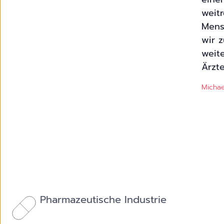
weit
Mens
wir 
weit
Ärzt
Michae
Pharmazeutische Industrie