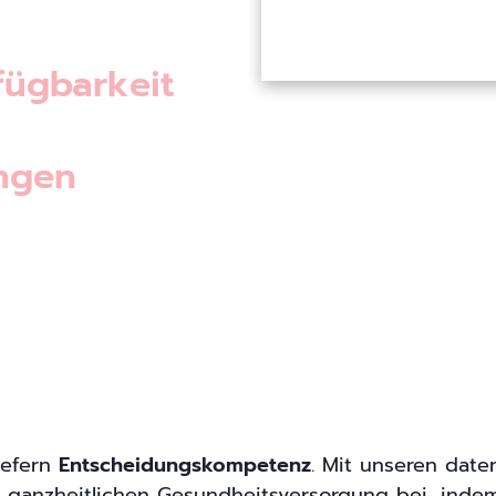
ügbarkeit
ngen
iefern
Entscheidungskompetenz
. Mit unseren date
r ganzheitlichen Gesundheitsversorgung bei, inde