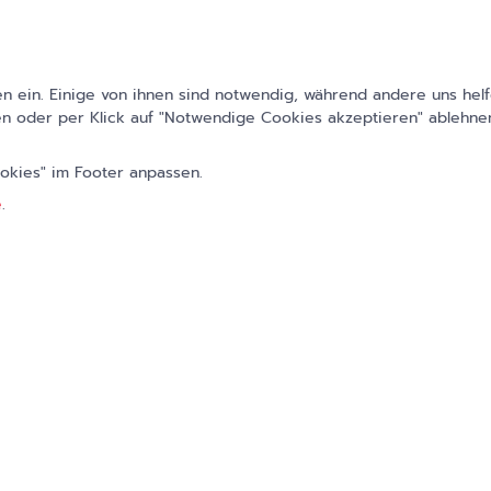
 ein. Einige von ihnen sind notwendig, während andere uns helf
n oder per Klick auf "Notwendige Cookies akzeptieren" ablehnen
ookies" im Footer anpassen.
e
.
hmen der
 führenden
n einem
Sie
en