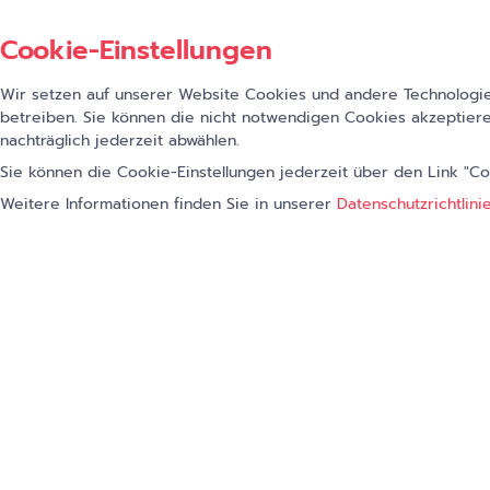
Geschäftsführung und
verantwortlich für
Cookie-Einstellungen
Marketing und Vertrieb
bei Insight Health
Wir setzen auf unserer Website Cookies und andere Technologien
betreiben. Sie können die nicht notwendigen Cookies akzeptiere
Wir sind Teil der
nachträglich jederzeit abwählen.
Sie können die Cookie-Einstellungen jederzeit über den Link "C
CompuGroup Medical
Weitere Informationen finden Sie in unserer
Datenschutzrichtlini
Insight Health ist seit 2022 ein Tochterunterne
CompuGroup Medical SE & Co. KGaA, einem der
E-Health Unternehmen weltweit.
Die Softwareprodukte des Unternehmens diene
sichereren und effizienteren Gesundheitswesen. 
unterstützen alle ärztlichen und organisatorisch
Tätigkeiten in Arztpraxen, Apotheken, Laboren,
Krankenhäusern und sozialen Einrichtungen, die