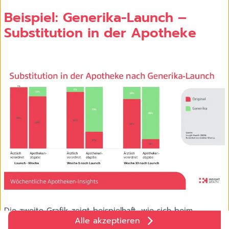
Beispiel: Generika-Launch –
Substitution in der Apotheke
Die zweite Grafik zeigt beispielhaft, wie sich beim
Markteintritt rezeptpflichtiger Generika durch Substitution
Alle akzeptieren