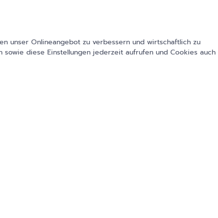
ch das KHVVG wird häufig
ass unter den neuen
stungen nicht mehr anbieten
en unser Onlineangebot zu verbessern und wirtschaftlich zu
 sowie diese Einstellungen jederzeit aufrufen und Cookies auch
lücken entstehen, erklärt
der
KV)
. Selbst angesichts einer
formanpassungsgesetz (KHAG) sieht
on Versorgungslücken. Die
um könnte die
ulante Strukturen aufgefangen
er wegfallen.
bestehende Tendenz zur
ung der Hybrid-DRGs bislang
nt durchgeführt werden.