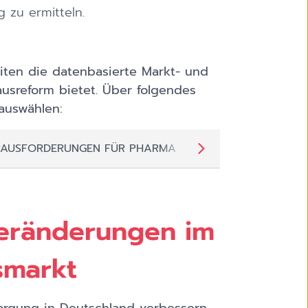
 zu ermitteln.
eiten die datenbasierte Markt- und
usreform bietet. Über folgendes
auswählen:
RAUSFORDERUNGEN FÜR PHARMA
HANDLUNGSEMP
eränderungen im
smarkt