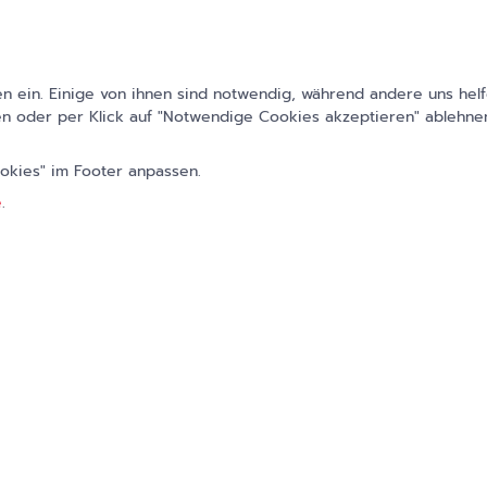
Die
Kritik an regionalen Versorgungslücken
dur
angeführt und bezieht sich vor allem darauf, d
Voraussetzungen einige Kliniken bestimmte Lei
 ein. Einige von ihnen sind notwendig, während andere uns helf
n oder per Klick auf "Notwendige Cookies akzeptieren" ablehnen
könnten. Dadurch würden regionale Versorgungs
Verband der Privaten Krankenversicherungen (P
ookies" im Footer anpassen.
möglichen Anpassung durch das Krankenhausre
e
.
der
GKV-Spitzenverband
weiterhin die Gefahr v
allgemeine Befürchtung lautet: Im ländlichen Ra
Gesundheitsversorgung oftmals nicht durch amb
werden, wenn leistungserbringende Krankenhäus
Generell verstärkt die Krankenhausreform eine 
Ambulantisierung, da bereits durch die Einführ
stationär erbrachte Leistungen häufiger ambula