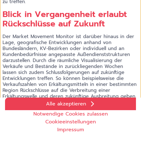
zu treffen.
Blick in Vergangenheit erlaubt
Rückschlüsse auf Zukunft
Der Market Movement Monitor ist darüber hinaus in der
Lage, geografische Entwicklungen anhand von
Bundesländern, KV-Bezirken oder individuell und an
Kundenbedürfnisse angepasste Außendienststrukturen
darzustellen. Durch die räumliche Visualisierung der
Verkäufe und Bestände in zurückliegenden Wochen
lassen sich zudem Schlussfolgerungen auf zukünftige
Entwicklungen treffen. So können beispielsweise die
Verkaufszahlen von Erkältungsmitteln in einer bestimmten
Region Rückschlüsse auf die Verbreitung einer
Erkältungswelle und deren zukünftige Ausbreitung geben.
Alle akzeptieren
Schnelle Entwicklung aufgrund
Cookie-Einstellungen
Notwendige Cookies zulassen
valider Datenbasis
Wir setzen auf unserer Website Cookies und andere
Cookieeinstellungen
Technologien ein. Einige von ihnen sind notwendig, während
Impressum
andere uns helfen unser Onlineangebot zu verbessern und
Bei der Entwicklung neuer Produkte und Dienstleistungen
wirtschaftlich zu betreiben. Sie können die nicht notwendigen
im OTC-Bereich kann Insight Health dabei auf eine