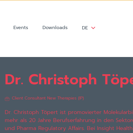
Events
Downloads
DE
Dr. Christoph Töp
Client Consultant New Therapies (IP)
Dr. Christoph Töpert ist promovierter Molekularb
mehr als 20 Jahre Berufserfahrung in den Sektor
und Pharma Regulatory Affairs. Bei Insight Health