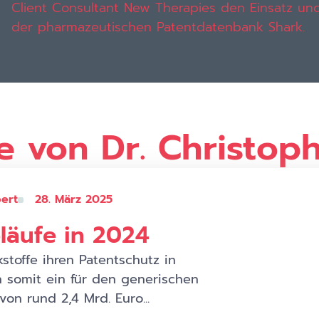
Client Consultant New Therapies den Einsatz un
der pharmazeutischen Patentdatenbank Shark.
e von Dr. Christop
pert
28. März 2025
bläufe in 2024
toffe ihren Patentschutz in
h somit ein für den generischen
n rund 2,4 Mrd. Euro...