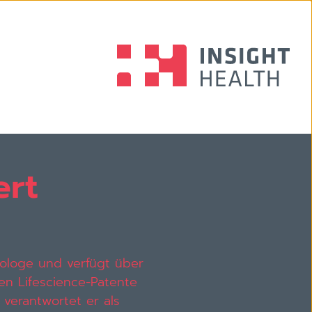
ert
iologe und verfügt über
en Lifescience-Patente
 verantwortet er als