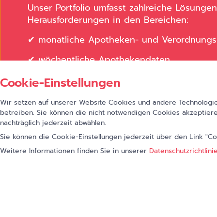
Unser Portfolio umfasst zahlreiche Lösungen
Herausforderungen in den Bereichen:
✔ monatliche Apotheken- und Verordnung
✔ wöchentliche Apothekendaten
✔ Patentdaten
Cookie-Einstellungen
Wir setzen auf unserer Website Cookies und andere Technologien
betreiben. Sie können die nicht notwendigen Cookies akzeptiere
nachträglich jederzeit abwählen.
Zurück zur Produktübersicht
Sie können die Cookie-Einstellungen jederzeit über den Link "C
Weitere Informationen finden Sie in unserer
Datenschutzrichtlini