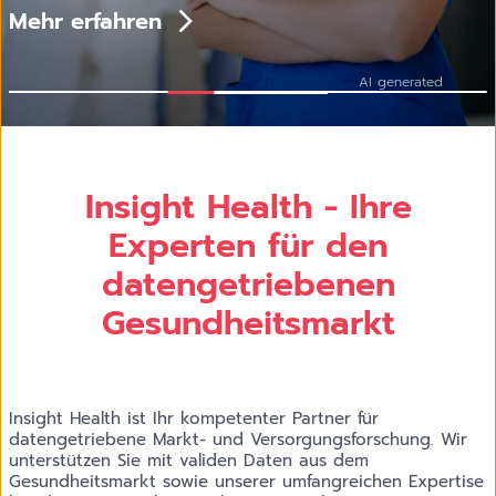
Jetzt anmelden
Mehr erfahren
Jetzt Fallstudien lesen
AI generated
Insight Health - Ihre
Experten für den
datengetriebenen
Gesundheitsmarkt
Insight Health ist Ihr kompetenter Partner für
datengetriebene Markt- und Versorgungsforschung. Wir
unterstützen Sie mit validen Daten aus dem
Gesundheitsmarkt sowie unserer umfangreichen Expertise