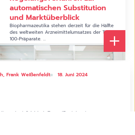
automatischen Substitution
und Marktüberblick
Biopharmazeutika stehen derzeit für die Hälfte
des weltweiten Arzneimittelumsatzes der Top-
100-Präparate. ...
AdobeStock_459637535 1.jpeg Market Movement
Monitor
th, Frank Weißenfeldt
18. Juni 2024
iegt bei 3,1 Mrd. Euro (Preisbasis:
etzten Jahre wurden bereits
das GKV-System ...