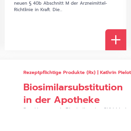
neuen § 40b Abschnitt M der Arzneimittel-
Richtlinie in Kraft. Die...
Rezeptpflichtige Produkte (Rx) | Kathrin Pielo
Biosimilarsubstitution
in der Apotheke
Der Umsatz mit Biosimilars im GKV-Markt l
AVP, Zeitraum: Jahr 2023). Während der l
mehrere Milliarden durch Biosimilars für 