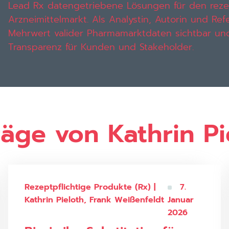
Lead Rx datengetriebene Lösungen für den rezep
Arzneimittelmarkt.
Als Analystin, Autorin und Ref
Mehrwert valider Pharmamarktdaten sichtbar und
Transparenz für Kunden und Stakeholder.
räge von Kathrin Pi
Rezeptpflichtige Produkte (Rx) |
7.
Kathrin Pieloth, Frank Weißenfeldt
Januar
2026