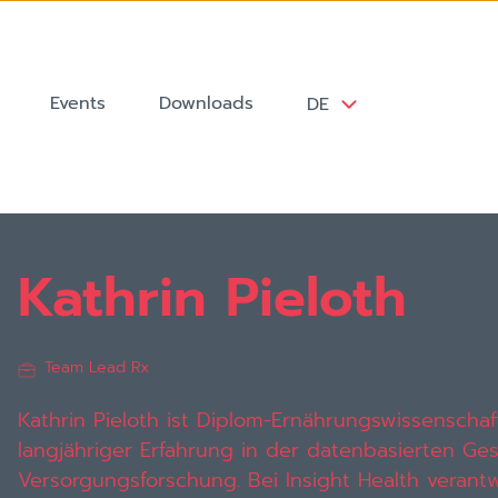
Events
Downloads
DE
Kathrin Pieloth
Team Lead Rx
Kathrin Pieloth ist Diplom-Ernährungswissenschaf
langjähriger Erfahrung in der datenbasierten Ge
Versorgungsforschung. Bei Insight Health verantw