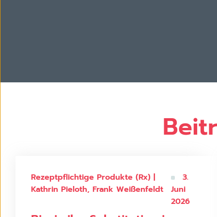
Kathrin Pieloth
Beit
Rezeptpflichtige Produkte (Rx) |
3.
Kathrin Pieloth, Frank Weißenfeldt
Juni
2026