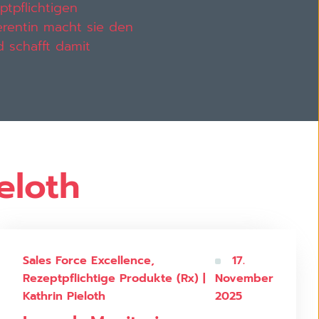
tpflichtigen
erentin macht sie den
 schafft damit
eloth
Sales Force Excellence,
17.
Rezeptpflichtige Produkte (Rx) |
November
Kathrin Pieloth
2025