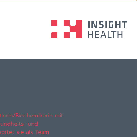
tlerin/Biochemikerin mit
sundheits- und
ortet sie als Team